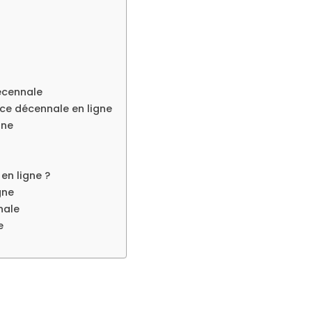
écennale
ce décennale en ligne
gne
n ligne ?
gne
nale
e