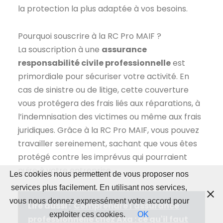
la protection la plus adaptée à vos besoins.
Pourquoi souscrire à la RC Pro MAIF ?
La souscription à une
assurance
responsabilité civile professionnelle
est
primordiale pour sécuriser votre activité. En
cas de sinistre ou de litige, cette couverture
vous protégera des frais liés aux réparations, à
l’indemnisation des victimes ou même aux frais
juridiques. Grâce à la RC Pro MAIF, vous pouvez
travailler sereinement, sachant que vous êtes
protégé contre les imprévus qui pourraient
nuire à votre entreprise.
Les cookies nous permettent de vous proposer nos
services plus facilement. En utilisant nos services,
vous nous donnez expressément votre accord pour
Lire aussi :
Comprendre l'assurance
exploiter ces cookies.
OK
professionnelle chez Axa : ce qu'il faut