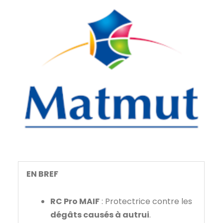
EN BREF
RC Pro MAIF
: Protectrice contre les
dégâts causés à autrui
.