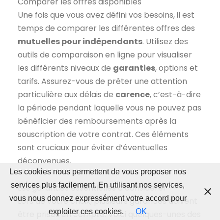
Comparer les offres disponibles
Une fois que vous avez défini vos besoins, il est
temps de comparer les différentes offres des
mutuelles pour indépendants
. Utilisez des
outils de comparaison en ligne pour visualiser
les différents niveaux de
garanties
, options et
tarifs. Assurez-vous de prêter une attention
particulière aux délais de
carence
, c’est-à-dire
la période pendant laquelle vous ne pouvez pas
bénéficier des remboursements après la
souscription de votre contrat. Ces éléments
sont cruciaux pour éviter d’éventuelles
déconvenues.
Les cookies nous permettent de vous proposer nos
services plus facilement. En utilisant nos services,
Les garanties essentielles à considérer
vous nous donnez expressément votre accord pour
Lors de votre choix, plusieurs garanties doivent
exploiter ces cookies.
OK
être prises en compte. Voici quelques-unes des