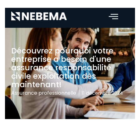
Découvrez pourquoi votre
entreprise a besoin d'une
assurance responsabilité
civile exploitation dès
maintenant!
Assurance professionnelle
11 décembre 2024