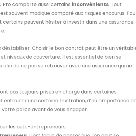
C Pro comporte aussi certains
inconvénients
. Tout
ci est souvent modique comparé aux risques encourus. Pou
certains peuvent hésiter à investir dans une assurance,
e.
 déstabiliser. Choisir le bon contrat peut être un véritabl
et niveaux de couverture. Il est essentiel de bien se
s afin de ne pas se retrouver avec une assurance qui ne
 sont pas toujours prises en charge dans certaines
ut entraîner une certaine frustration, d’où l’importance d
e votre police avant de vous engager.
pour les auto-entrepreneurs
trepreneur
, il est facile de penser que l’on peut se