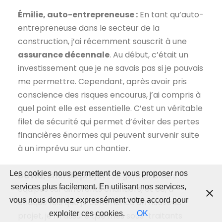
Émilie, auto-entrepreneuse :
En tant qu’auto-
entrepreneuse dans le secteur de la
construction, j’ai récemment souscrit à une
assurance décennale
. Au début, c’était un
investissement que je ne savais pas si je pouvais
me permettre. Cependant, après avoir pris
conscience des risques encourus, j’ai compris à
quel point elle est essentielle. C’est un véritable
filet de sécurité qui permet d’éviter des pertes
financières énormes qui peuvent survenir suite
à un imprévu sur un chantier.
Les cookies nous permettent de vous proposer nos
David, chef de projet :
Je gère plusieurs
services plus facilement. En utilisant nos services,
équipes sur différents chantiers, et ce, à
vous nous donnez expressément votre accord pour
chaque fois que je commence un nouveau
exploiter ces cookies.
OK
projet, je m’assure que mes sous-traitants