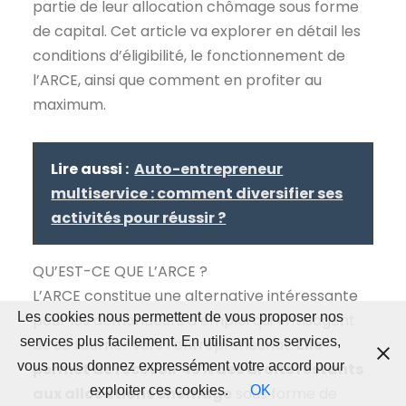
partie de leur allocation chômage sous forme
de capital. Cet article va explorer en détail les
conditions d’éligibilité, le fonctionnement de
l’ARCE, ainsi que comment en profiter au
maximum.
Lire aussi :
Auto-entrepreneur
multiservice : comment diversifier ses
activités pour réussir ?
QU’EST-CE QUE L’ARCE ?
L’ARCE constitue une alternative intéressante
Les cookies nous permettent de vous proposer nos
pour les demandeurs d’emploi qui envisagent
services plus facilement. En utilisant nos services,
de se tourner vers l’entrepreneuriat.
Elle
vous nous donnez expressément votre accord pour
permet de recevoir 45% des droits restants
exploiter ces cookies.
OK
aux allocations chômage
sous forme de