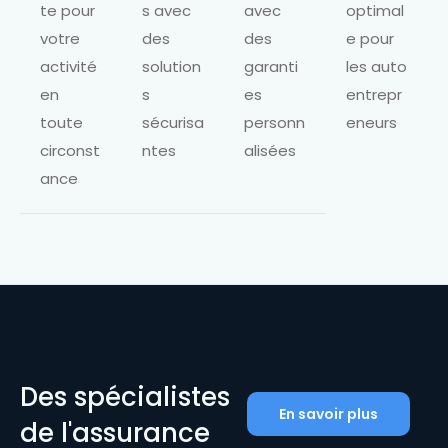
te pour
s avec
avec
optimal
votre
des
des
e pour
activité
solution
garanti
les auto
en
s
es
entrepr
toute
sécurisa
personn
eneurs
circonst
ntes
alisées
ance
Des spécialistes
En savoir plus
de l'assurance