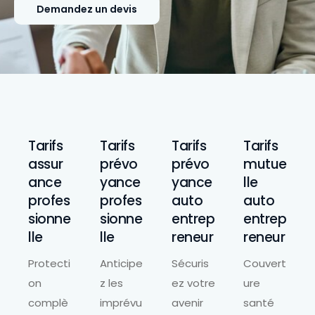
Demandez un devis
Tarifs
Tarifs
Tarifs
Tarifs
assur
prévo
prévo
mutue
ance
yance
yance
lle
profes
profes
auto
auto
sionne
sionne
entrep
entrep
lle
lle
reneur
reneur
Protecti
Anticipe
Sécuris
Couvert
on
z les
ez votre
ure
complè
imprévu
avenir
santé