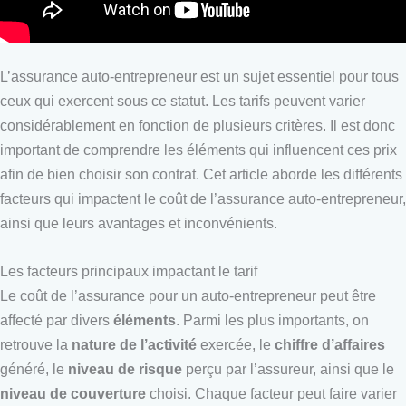
L’assurance auto-entrepreneur est un sujet essentiel pour tous
ceux qui exercent sous ce statut. Les tarifs peuvent varier
considérablement en fonction de plusieurs critères. Il est donc
important de comprendre les éléments qui influencent ces prix
afin de bien choisir son contrat. Cet article aborde les différents
facteurs qui impactent le coût de l’assurance auto-entrepreneur,
ainsi que leurs avantages et inconvénients.
Les facteurs principaux impactant le tarif
Le coût de l’assurance pour un auto-entrepreneur peut être
affecté par divers
éléments
. Parmi les plus importants, on
retrouve la
nature de l’activité
exercée, le
chiffre d’affaires
généré, le
niveau de risque
perçu par l’assureur, ainsi que le
niveau de couverture
choisi. Chaque facteur peut faire varier