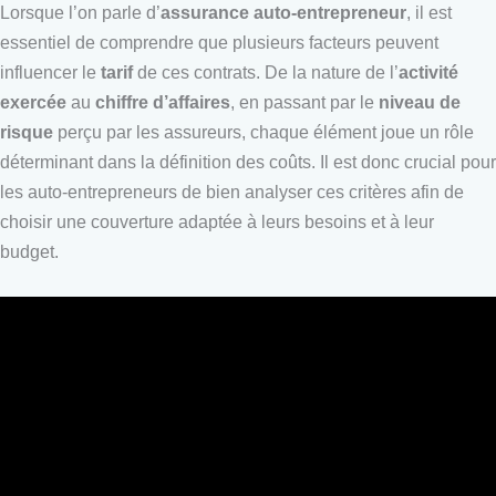
Lorsque l’on parle d’
assurance auto-entrepreneur
, il est
essentiel de comprendre que plusieurs facteurs peuvent
influencer le
tarif
de ces contrats. De la nature de l’
activité
exercée
au
chiffre d’affaires
, en passant par le
niveau de
risque
perçu par les assureurs, chaque élément joue un rôle
déterminant dans la définition des coûts. Il est donc crucial pour
les auto-entrepreneurs de bien analyser ces critères afin de
choisir une couverture adaptée à leurs besoins et à leur
budget.