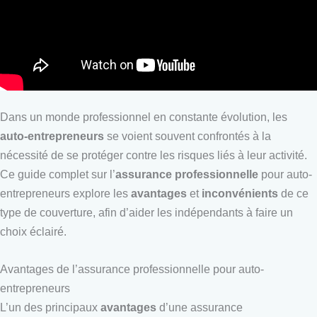
Dans un monde professionnel en constante évolution, les
auto-entrepreneurs
se voient souvent confrontés à la
nécessité de se protéger contre les risques liés à leur activité.
Ce guide complet sur l’
assurance professionnelle
pour auto-
entrepreneurs explore les
avantages
et
inconvénients
de ce
type de couverture, afin d’aider les indépendants à faire un
choix éclairé.
Avantages de l’assurance professionnelle pour auto-
entrepreneurs
L’un des principaux
avantages
d’une assurance